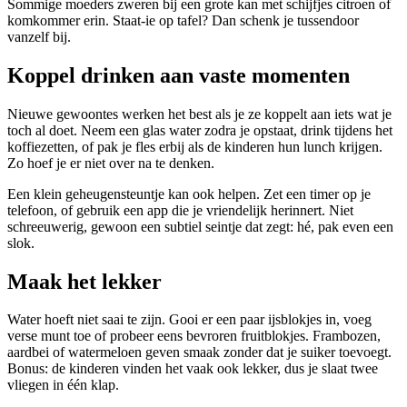
Sommige moeders zweren bij een grote kan met schijfjes citroen of
komkommer erin. Staat-ie op tafel? Dan schenk je tussendoor
vanzelf bij.
Koppel drinken aan vaste momenten
Nieuwe gewoontes werken het best als je ze koppelt aan iets wat je
toch al doet. Neem een glas water zodra je opstaat, drink tijdens het
koffiezetten, of pak je fles erbij als de kinderen hun lunch krijgen.
Zo hoef je er niet over na te denken.
Een klein geheugensteuntje kan ook helpen. Zet een timer op je
telefoon, of gebruik een app die je vriendelijk herinnert. Niet
schreeuwerig, gewoon een subtiel seintje dat zegt: hé, pak even een
slok.
Maak het lekker
Water hoeft niet saai te zijn. Gooi er een paar ijsblokjes in, voeg
verse munt toe of probeer eens bevroren fruitblokjes. Frambozen,
aardbei of watermeloen geven smaak zonder dat je suiker toevoegt.
Bonus: de kinderen vinden het vaak ook lekker, dus je slaat twee
vliegen in één klap.