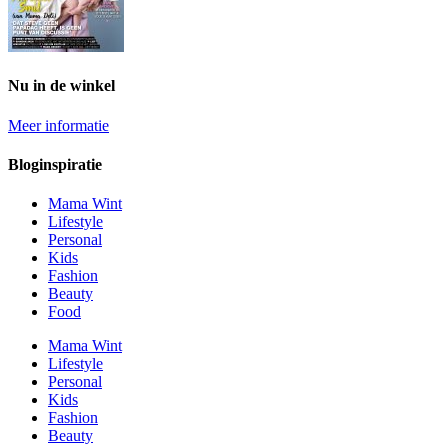
Nu in de winkel
Meer informatie
Bloginspiratie
Mama Wint
Lifestyle
Personal
Kids
Fashion
Beauty
Food
Mama Wint
Lifestyle
Personal
Kids
Fashion
Beauty