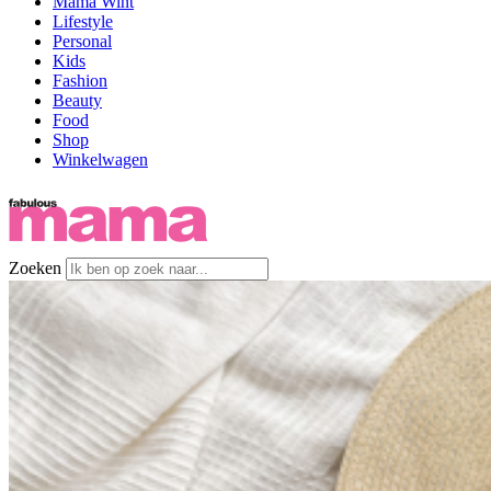
Mama Wint
Lifestyle
Personal
Kids
Fashion
Beauty
Food
Shop
Winkelwagen
Zoeken