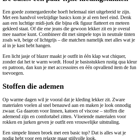
Een goede zomergarderobe hoeft helemaal niet uitgebreid te zijn.
Met een handvol veelzijdige basics kom je al een heel eind. Denk
aan een luchtige midi-jurk die bijna elk figuur flatteert en meteen
gekleed staat. Of die ene jeans die gewoon lekker zit en je overal
mee naartoe kunt. Combineer dit met simpele tops in neutrale tinten
zoals wit, beige of lichtgrijs – die matchen namelijk met alles wat je
al in je kast hebt hangen.
Een licht jasje of blazer maakt je outfit in één klap wat chiquer,
zonder dat het te warm wordt. Houd je basisstukken rustig qua kleur
en patroon, dan kun je met accessoires en één opvallend item de fun
toevoegen.
Stoffen die ademen
Op warme dagen wil je vooral dat je kleding lekker zit. Zware
materialen voelen al snel benauwd aan en maken je look onnodig
zwaar. Ga daarom voor linnen, katoen of viscose – stoffen die
ademend zijn en comfortabel zitten. Vloeiende materialen voor
rokken en jurken geven je outfit een vrouwelijke uitstraling.
Een simpele linnen broek met een basic top? Dat is alles wat je
nodig hebt voor een relaxte maar stijlvolle look.